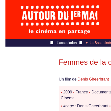
L’association
La Base ciné
Femmes de la ci
Un film de
Denis Gheerbrant
•
2009
•
France
•
Documenta
Cinéma
•
Image :
Denis Gheerbrant
•