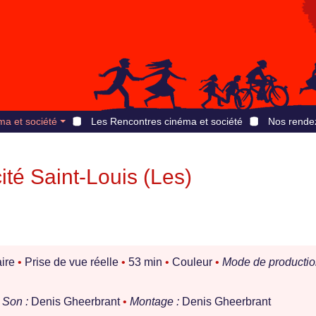
ma et société
Les Rencontres cinéma et société
Nos rende
té Saint-Louis (Les)
ire
•
Prise de vue réelle
•
53 min
•
Couleur
•
Mode de productio
Son :
Denis Gheerbrant
•
Montage :
Denis Gheerbrant