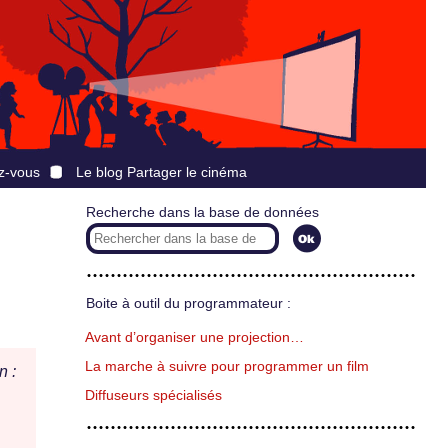
z-vous
Le blog Partager le cinéma
Recherche dans la base de données
Boite à outil du programmateur :
Avant d’organiser une projection…
La marche à suivre pour programmer un film
n :
Diffuseurs spécialisés