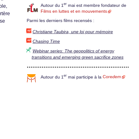
er
Autour du 1
mai est membre fondateur de
ple,
Films en luttes et en mouvements
rtère
 se
Parmi les derniers films recensés :
Christiane Taubira, une loi pour mémoire
Chasing Time
Webinar series: The geopolitics of energy
transitions and emerging green sacrifice zones
er
Autour du 1
mai participe à la
Core
dem