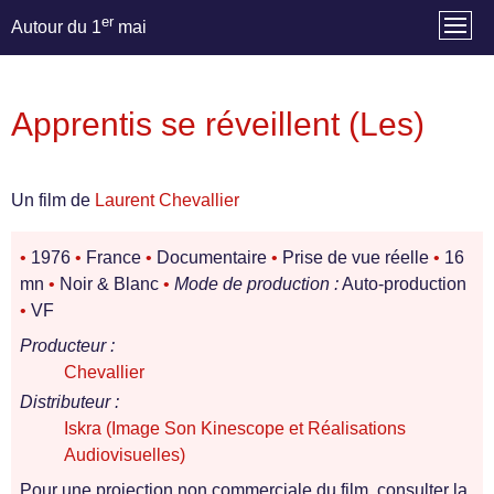
er
Autour du 1
mai
Apprentis se réveillent (Les)
Un film de
Laurent Chevallier
•
1976
•
France
•
Documentaire
•
Prise de vue réelle
•
16
mn
•
Noir & Blanc
•
Mode de production :
Auto-production
•
VF
Producteur :
Chevallier
Distributeur :
Iskra (Image Son Kinescope et Réalisations
Audiovisuelles)
Pour une projection non commerciale du film, consulter la