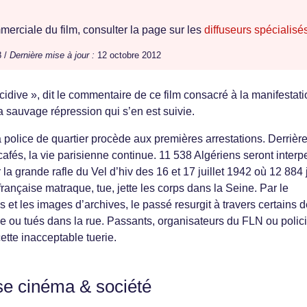
erciale du film, consulter la page sur les
diffuseurs spécialisé
8 /
Dernière mise à jour :
12 octobre 2012
écidive », dit le commentaire de ce film consacré à la manifestat
a sauvage répression qui s’en est suivie.
a police de quartier procède aux premières arrestations. Derrière
afés, la vie parisienne continue. 11 538 Algériens seront interp
la grande rafle du Vel d’hiv des 16 et 17 juillet 1942 où 12 884 j
française matraque, tue, jette les corps dans la Seine. Par le
t les images d’archives, le passé resurgit à travers certains 
 ou tués dans la rue. Passants, organisateurs du FLN ou polici
tte inacceptable tuerie.
se cinéma & société