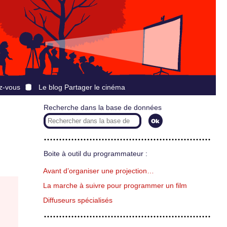
z-vous
Le blog Partager le cinéma
Recherche dans la base de données
Boite à outil du programmateur :
Avant d’organiser une projection…
La marche à suivre pour programmer un film
Diffuseurs spécialisés