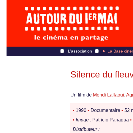
L’association
La Base ciné
Silence du fleu
Un film de
Mehdi Lallaoui
,
Ag
•
1990
•
Documentaire
•
52 
•
Image :
Patricio Panagua
•
Distributeur :