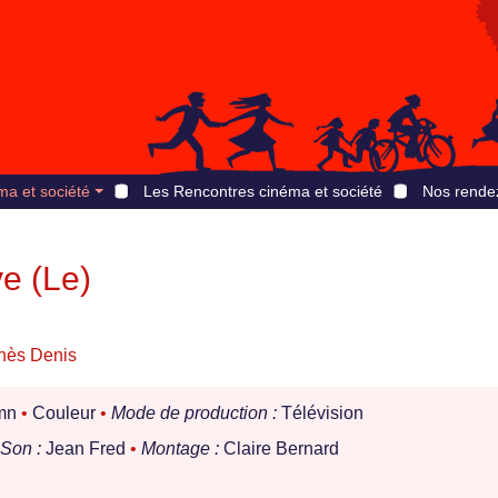
ma et société
Les Rencontres cinéma et société
Nos rende
ve (Le)
nès Denis
mn
•
Couleur
•
Mode de production :
Télévision
Son :
Jean Fred
•
Montage :
Claire Bernard