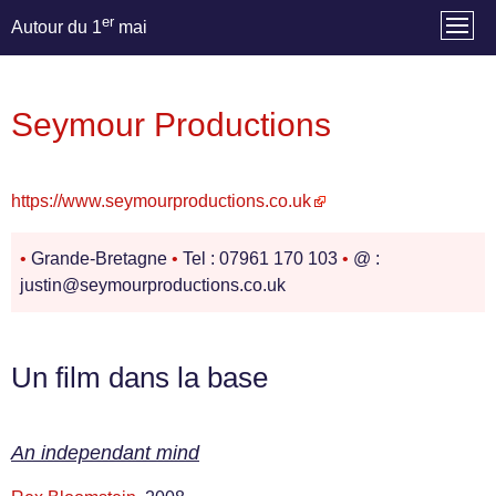
er
Autour du 1
mai
Seymour Productions
https://www.seymourproductions.co.uk
•
Grande-Bretagne
•
Tel : 07961 170 103
•
@ :
justin@seymourproductions.co.uk
Un film dans la base
An independant mind