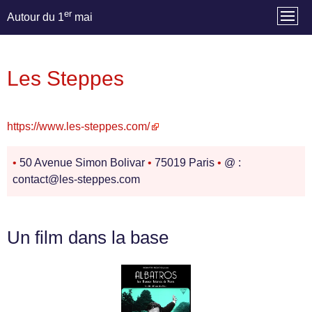
er
Autour du 1
mai
Les Steppes
https://www.les-steppes.com/
•
50 Avenue Simon Bolivar
•
75019 Paris
•
@ :
contact@les-steppes.com
Un film dans la base