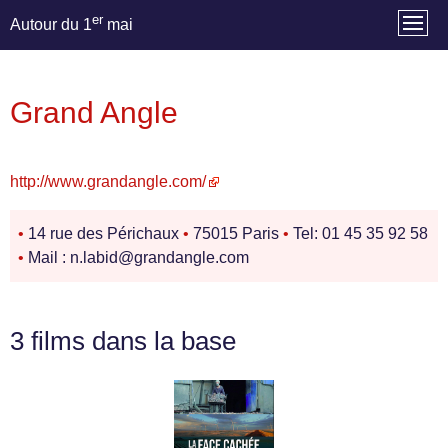
er
Autour du 1
mai
Grand Angle
http://www.grandangle.com/
•
14 rue des Périchaux
•
75015 Paris
•
Tel: 01 45 35 92 58
•
Mail : n.labid@grandangle.com
3 films dans la base