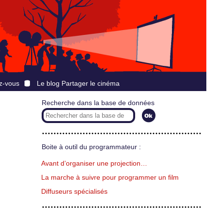
z-vous
Le blog Partager le cinéma
Recherche dans la base de données
Boite à outil du programmateur :
Avant d’organiser une projection…
La marche à suivre pour programmer un film
Diffuseurs spécialisés