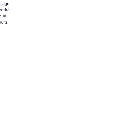
illage
rendre
 que
nuits