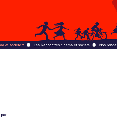
ma et société
Les Rencontres cinéma et société
Nos rende
 par