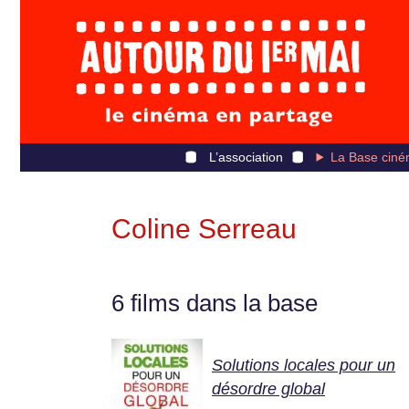
L’association
La Base ciné
Coline Serreau
6 films dans la base
Solutions locales pour un
désordre global