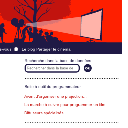
z-vous
Le blog Partager le cinéma
Recherche dans la base de données
Boite à outil du programmateur :
Avant d’organiser une projection…
La marche à suivre pour programmer un film
Diffuseurs spécialisés