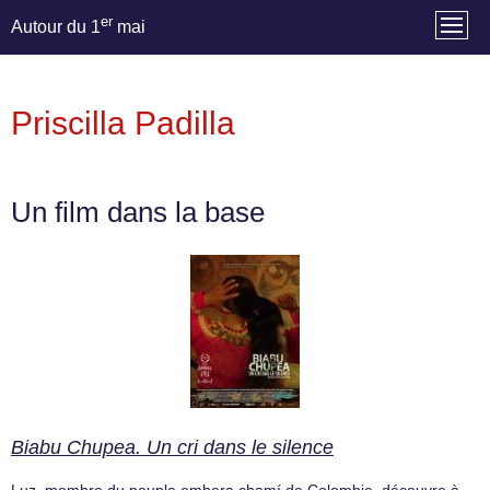
er
Autour du 1
mai
Priscilla Padilla
Un film dans la base
Biabu Chupea. Un cri dans le silence