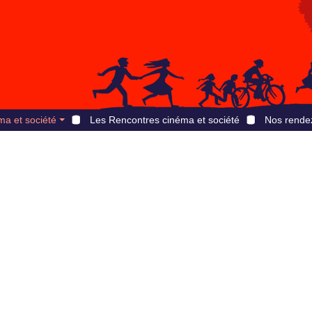
ma et société
Les Rencontres cinéma et société
Nos rende