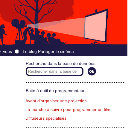
z-vous
Le blog Partager le cinéma
Recherche dans la base de données
Boite à outil du programmateur :
Avant d’organiser une projection…
La marche à suivre pour programmer un film
Diffuseurs spécialisés