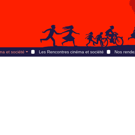
ma et société
Les Rencontres cinéma et société
Nos rende