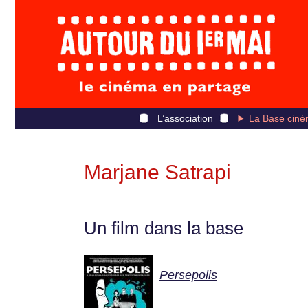
L’association
La Base ciné
Marjane Satrapi
Un film dans la base
Persepolis