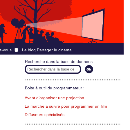
z-vous
Le blog Partager le cinéma
Recherche dans la base de données
Boite à outil du programmateur :
Avant d’organiser une projection…
La marche à suivre pour programmer un film
Diffuseurs spécialisés