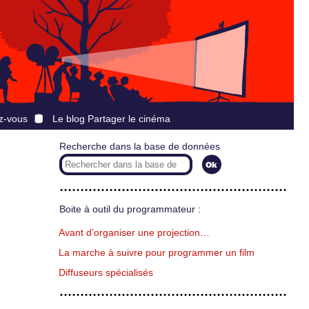
z-vous
Le blog Partager le cinéma
Recherche dans la base de données
Boite à outil du programmateur :
Avant d’organiser une projection…
La marche à suivre pour programmer un film
Diffuseurs spécialisés