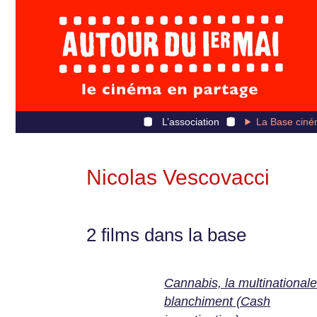
L’association
La Base ciné
Nicolas Vescovacci
2 films dans la base
Cannabis, la multinational
blanchiment (Cash