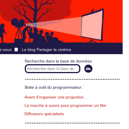
z-vous
Le blog Partager le cinéma
Recherche dans la base de données
Boite à outil du programmateur :
Avant d’organiser une projection…
La marche à suivre pour programmer un film
Diffuseurs spécialisés