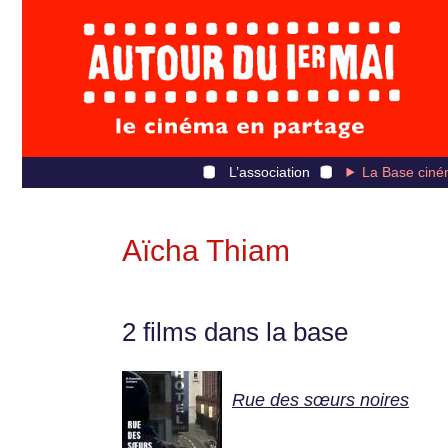
L’association
La Base ciné
Aïcha Thiam
2 films dans la base
Rue des sœurs noires