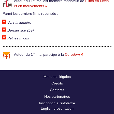
Autour du 1
mai est membre fondateur de
Films en luttes
et en mouvements
Parmi les derniers films recensés :
Vers la lumière
Dernier soir (Le)
Petites mains
er
Autour du 1
mai participe à la
Core
dem
Mentions légales
Crédits
Contacts
Nos partenaires
Inscription à l’infolettre
English presentation