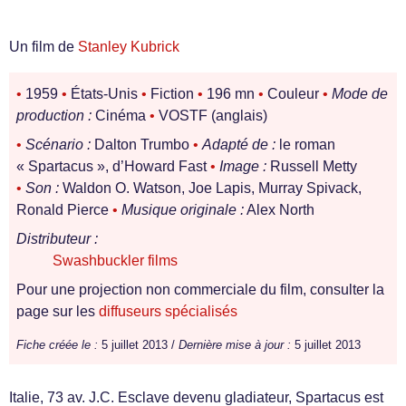
Un film de
Stanley Kubrick
•
1959
•
États-Unis
•
Fiction
•
196 mn
•
Couleur
•
Mode de
production :
Cinéma
•
VOSTF (anglais)
•
Scénario :
Dalton Trumbo
•
Adapté de :
le roman
« Spartacus », d’Howard Fast
•
Image :
Russell Metty
•
Son :
Waldon O. Watson, Joe Lapis, Murray Spivack,
Ronald Pierce
•
Musique originale :
Alex North
Distributeur :
Swashbuckler films
Pour une projection non commerciale du film, consulter la
page sur les
diffuseurs spécialisés
Fiche créée le :
5 juillet 2013 /
Dernière mise à jour :
5 juillet 2013
Italie, 73 av. J.C. Esclave devenu gladiateur, Spartacus est