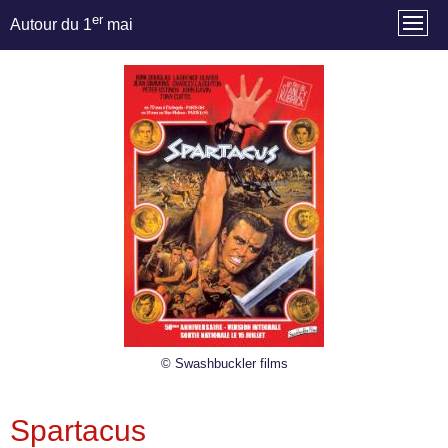
er
Autour du 1
mai
© Swashbuckler films
Spartacus