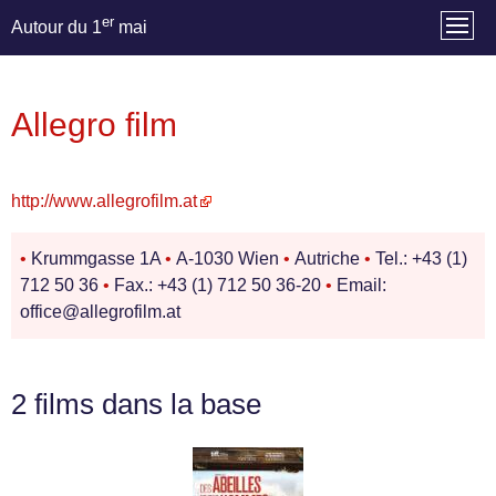
er
Autour du 1
mai
Allegro film
http://www.allegrofilm.at
•
Krummgasse 1A
•
A-1030 Wien
•
Autriche
•
Tel.: +43 (1)
712 50 36
•
Fax.: +43 (1) 712 50 36-20
•
Email:
office@allegrofilm.at
2 films dans la base