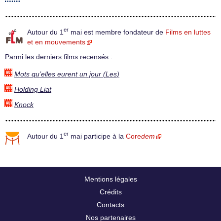
er
Autour du 1
mai est membre fondateur de
Films en luttes
et en mouvements
Parmi les derniers films recensés :
Mots qu’elles eurent un jour (Les)
Holding Liat
Knock
er
Autour du 1
mai participe à la
Core
dem
Mentions légales
Crédits
Contacts
Nos partenaires