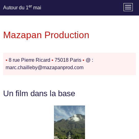
er
Autour du 1
mai
Mazapan Production
•
8 rue Pierre Ricard
•
75018 Paris
•
@ :
marc.chailleby@mazapanprod.com
Un film dans la base