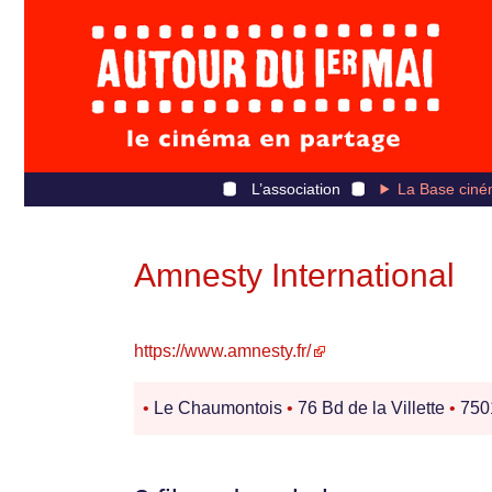
L’association
La Base ciné
Amnesty International
https://www.amnesty.fr/
•
Le Chaumontois
•
76 Bd de la Villette
•
750