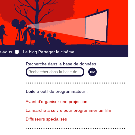
z-vous
Le blog Partager le cinéma
Recherche dans la base de données
Boite à outil du programmateur :
Avant d’organiser une projection…
La marche à suivre pour programmer un film
Diffuseurs spécialisés