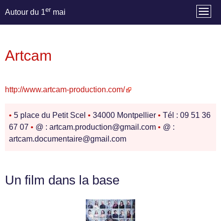
er
Autour du 1
mai
Artcam
http://www.artcam-production.com/
•
5 place du Petit Scel
•
34000 Montpellier
•
Tél : 09 51 36
67 07
•
@ : artcam.production@gmail.com
•
@ :
artcam.documentaire@gmail.com
Un film dans la base