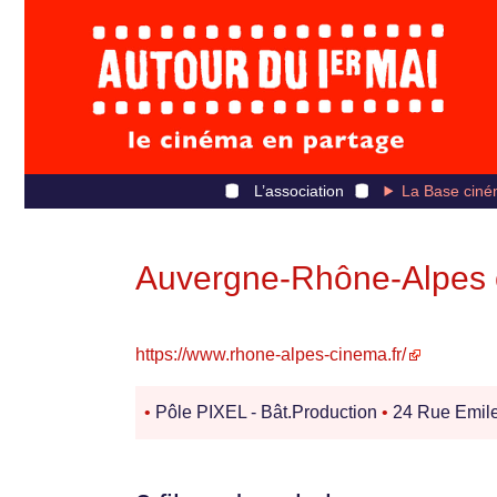
L’association
La Base ciné
Auvergne-Rhône-Alpes
https://www.rhone-alpes-cinema.fr/
•
Pôle PIXEL - Bât.Production
•
24 Rue Emil