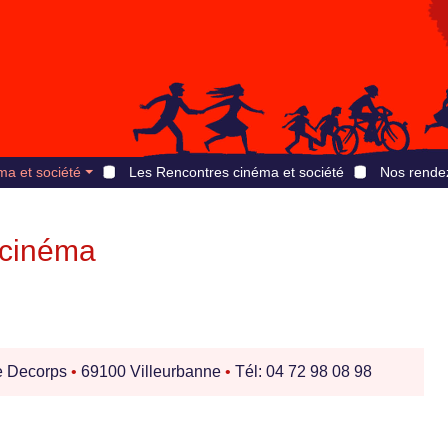
ma et société
Les Rencontres cinéma et société
Nos rende
 cinéma
e Decorps
•
69100 Villeurbanne
•
Tél: 04 72 98 08 98