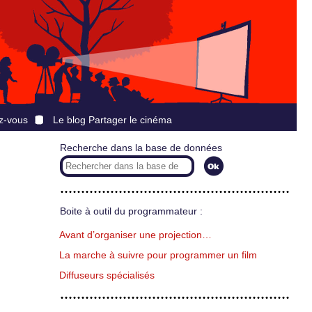
z-vous
Le blog Partager le cinéma
Recherche dans la base de données
Boite à outil du programmateur :
Avant d’organiser une projection…
La marche à suivre pour programmer un film
Diffuseurs spécialisés