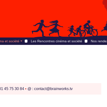
ma et société
Les Rencontres cinéma et société
Nos rende
 01 45 75 30 84
•
@ : contact@brainworks.tv