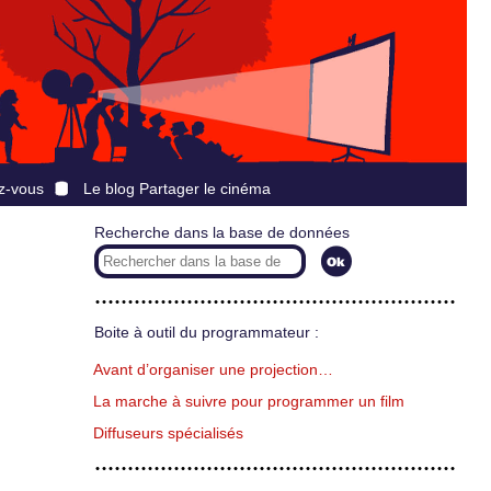
z-vous
Le blog Partager le cinéma
Recherche dans la base de données
Boite à outil du programmateur :
Avant d’organiser une projection…
La marche à suivre pour programmer un film
Diffuseurs spécialisés