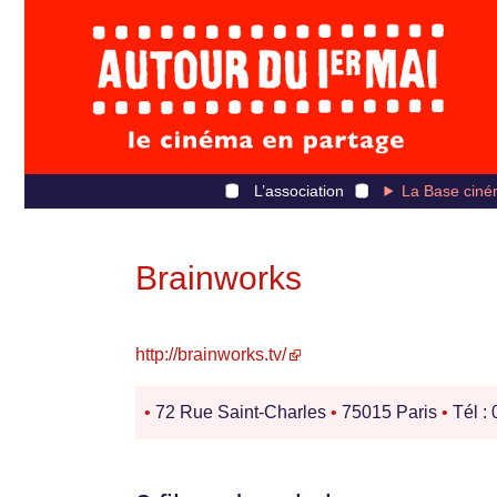
L’association
La Base ciné
Brainworks
http://brainworks.tv/
•
72 Rue Saint-Charles
•
75015 Paris
•
Tél :