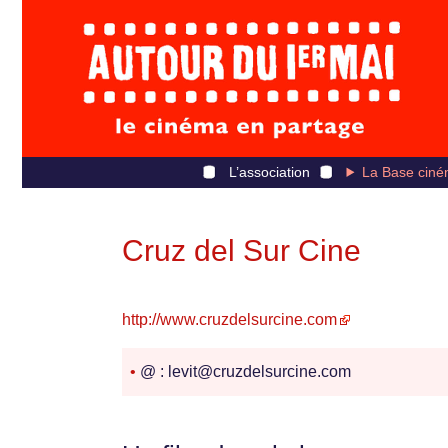
L’association
La Base ciné
Cruz del Sur Cine
http://www.cruzdelsurcine.com
•
@ : levit@cruzdelsurcine.com