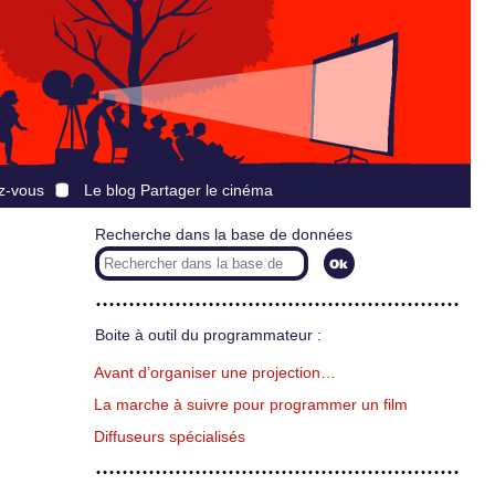
z-vous
Le blog Partager le cinéma
Recherche dans la base de données
Boite à outil du programmateur :
Avant d’organiser une projection…
La marche à suivre pour programmer un film
Diffuseurs spécialisés