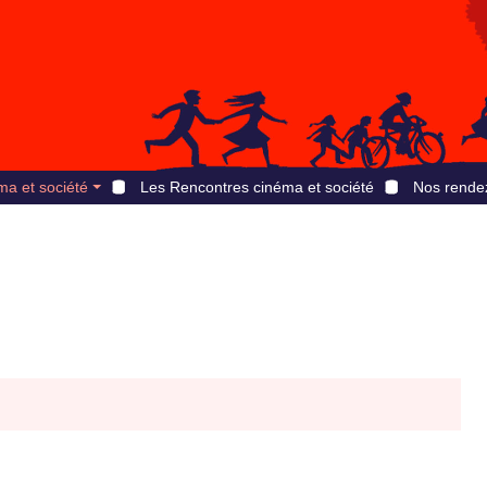
ma et société
Les Rencontres cinéma et société
Nos rende