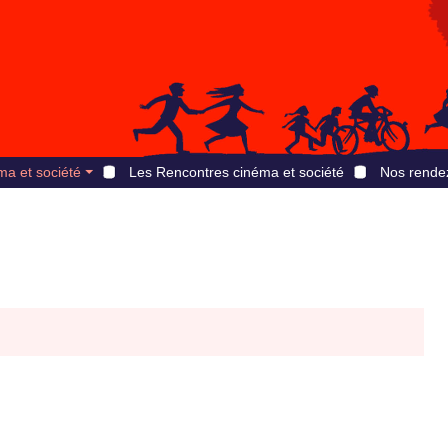
ma et société
Les Rencontres cinéma et société
Nos rende