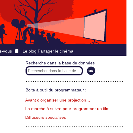
z-vous
Le blog Partager le cinéma
Recherche dans la base de données
Boite à outil du programmateur :
Avant d’organiser une projection…
La marche à suivre pour programmer un film
Diffuseurs spécialisés