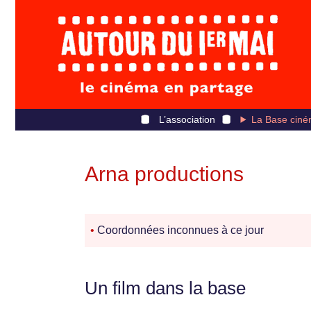
L’association
La Base ciné
Arna productions
•
Coordonnées inconnues à ce jour
Un film dans la base