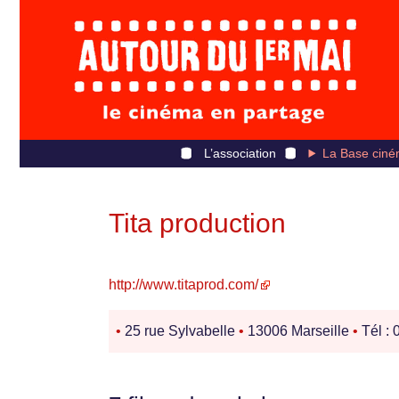
L’association
La Base ciné
Tita production
http://www.titaprod.com/
•
25 rue Sylvabelle
•
13006 Marseille
•
Tél : 