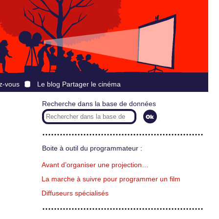
z-vous
Le blog Partager le cinéma
Recherche dans la base de données
Boite à outil du programmateur :
Avant d’organiser une projection…
La marche à suivre pour programmer un film
Diffuseurs spécialisés