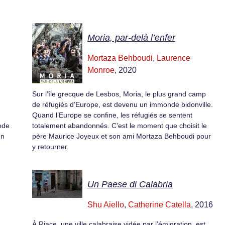
Moria, par-delà l’enfer
Mortaza Behboudi
,
Laurence
Monroe
, 2020
Sur l’île grecque de Lesbos, Moria, le plus grand camp
de réfugiés d’Europe, est devenu un immonde bidonville.
Quand l’Europe se confine, les réfugiés se sentent
mode
totalement abandonnés. C’est le moment que choisit le
en
père Maurice Joyeux et son ami Mortaza Behboudi pour
y retourner.
Un Paese di Calabria
Shu Aiello
,
Catherine Catella
, 2016
À Riace, une ville calabraise vidée par l’émigration, est