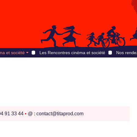
ma et société
Les Rencontres cinéma et société
Nos rende
04 91 33 44
•
@ : contact@titaprod.com