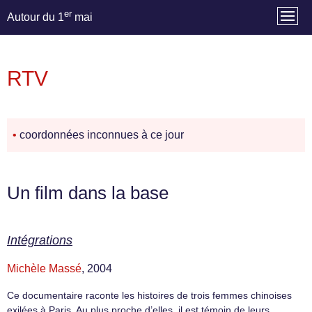
er
Autour du 1
mai
RTV
•
coordonnées inconnues à ce jour
Un film dans la base
Intégrations
Michèle Massé
, 2004
Ce documentaire raconte les histoires de trois femmes chinoises
exilées à Paris. Au plus proche d’elles, il est témoin de leurs