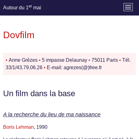
er
Autour du 1
mai
Dovfilm
•
Anne Grèzes
•
5 impasse Delaunay
•
75011 Paris
•
Tél.
33/1/43.79.06.26
•
E-mail: agrezes(@)free.fr
Un film dans la base
A la recherche du lieu de ma naissance
Boris Lehman
, 1990