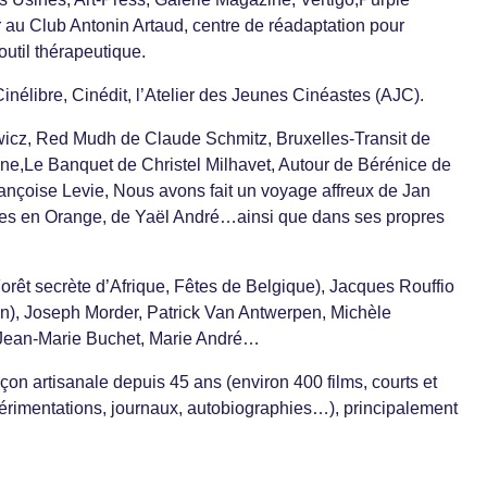
 au Club Antonin Artaud, centre de réadaptation pour
util thérapeutique.
inélibre, Cinédit, l’Atelier des Jeunes Cinéastes (AJC).
icz, Red Mudh de Claude Schmitz, Bruxelles-Transit de
e,Le Banquet de Christel Milhavet, Autour de Bérénice de
Françoise Levie, Nous avons fait un voyage affreux de Jan
lles en Orange, de Yaël André…ainsi que dans ses propres
(Forêt secrète d’Afrique, Fêtes de Belgique), Jacques Rouffio
n), Joseph Morder, Patrick Van Antwerpen, Michèle
, Jean-Marie Buchet, Marie André…
façon artisanale depuis 45 ans (environ 400 films, courts et
xpérimentations, journaux, autobiographies…), principalement