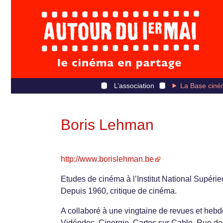
L’association
La Base ciné
Boris Lehman
http://www.borislehman.be
Etudes de cinéma à l’Institut National Supéri
Depuis 1960, critique de cinéma.
A collaboré à une vingtaine de revues et heb
Vidéodoc, Cinergie, Cartes sur Cable, Rue de