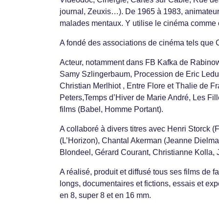
journal, Zeuxis…). De 1965 à 1983, animateur
malades mentaux. Y utilise le cinéma comme o
A fondé des associations de cinéma tels que C
Acteur, notamment dans FB Kafka de Rabinow
Samy Szlingerbaum, Procession de Eric Ledun
Christian Merlhiot , Entre Flore et Thalie de 
Peters,Temps d’Hiver de Marie André, Les Fi
films (Babel, Homme Portant).
A collaboré à divers titres avec Henri Storck 
(L’Horizon), Chantal Akerman (Jeanne Dielma
Blondeel, Gérard Courant, Christianne Kolla
A réalisé, produit et diffusé tous ses films de 
longs, documentaires et fictions, essais et e
en 8, super 8 et en 16 mm.