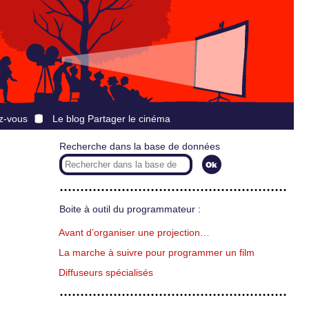
z-vous
Le blog Partager le cinéma
Recherche dans la base de données
Boite à outil du programmateur :
Avant d’organiser une projection…
La marche à suivre pour programmer un film
Diffuseurs spécialisés