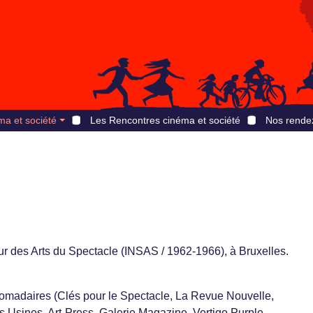
ma et société
Les Rencontres cinéma et société
Nos rende
eur des Arts du Spectacle (INSAS / 1962-1966), à Bruxelles.
domadaires (Clés pour le Spectacle, La Revue Nouvelle,
s Usines, Art-Press, Galerie Magazine, Vertigo,Purple