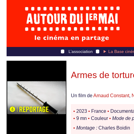
L’association
La Base ciné
Armes de tortur
Un film de
Arnaud Constant
,
•
2023
•
France
•
Documentair
•
9 mn
•
Couleur
•
Mode de p
•
Montage :
Charles Boidin