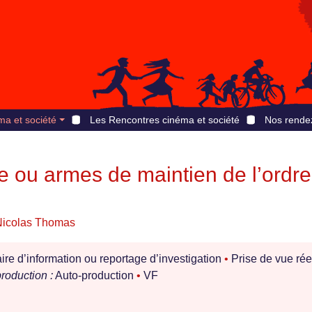
ma et société
Les Rencontres cinéma et société
Nos rende
e ou armes de maintien de l’ordre
Nicolas Thomas
e d’information ou reportage d’investigation
•
Prise de vue rée
roduction :
Auto-production
•
VF