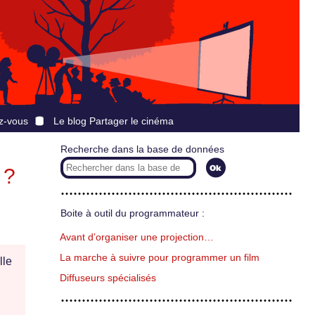
z-vous
Le blog Partager le cinéma
Recherche dans la base de données
 ?
Boite à outil du programmateur :
Avant d’organiser une projection…
La marche à suivre pour programmer un film
lle
Diffuseurs spécialisés