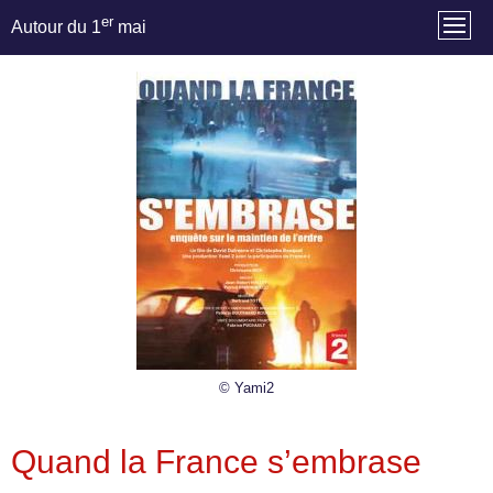
er
Autour du 1
mai
© Yami2
Quand la France s’embrase