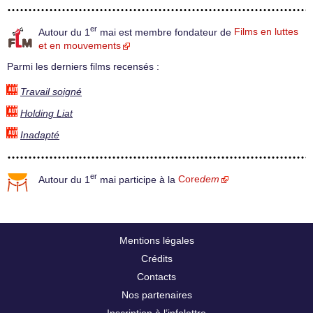
er
Autour du 1
mai est membre fondateur de
Films en luttes
et en mouvements
Parmi les derniers films recensés :
Travail soigné
Holding Liat
Inadapté
er
Autour du 1
mai participe à la
Core
dem
Mentions légales
Crédits
Contacts
Nos partenaires
Inscription à l’infolettre