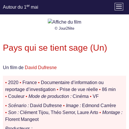
er
Autour du 1
mai
© Jour2fête
Pays qui se tient sage (Un)
Un film de
David Dufresne
•
2020
•
France
•
Documentaire d’information ou
reportage d’investigation
•
Prise de vue réelle
•
86 min
•
Couleur
•
Mode de production :
Cinéma
•
VF
•
Scénario :
David Dufresne
•
Image :
Edmond Carrère
•
Son :
Clément Tijou, Théo Serror, Laure Arto
•
Montage :
Florent Mangeot
Producteurs :