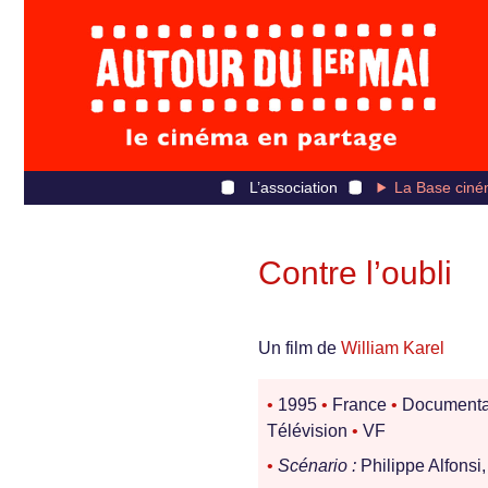
L’association
La Base ciné
Contre l’oubli
Un film de
William Karel
•
1995
•
France
•
Documenta
Télévision
•
VF
•
Scénario :
Philippe Alfonsi