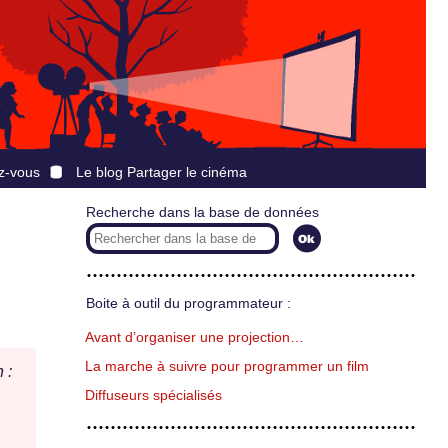
z-vous
Le blog Partager le cinéma
Recherche dans la base de données
Boite à outil du programmateur :
Avant d’organiser une projection…
La marche à suivre pour programmer un film
 :
Diffuseurs spécialisés