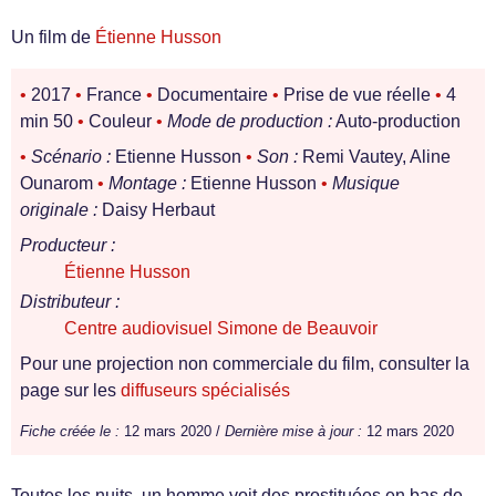
Un film de
Étienne Husson
•
2017
•
France
•
Documentaire
•
Prise de vue réelle
•
4
min 50
•
Couleur
•
Mode de production :
Auto-production
•
Scénario :
Etienne Husson
•
Son :
Remi Vautey, Aline
Ounarom
•
Montage :
Etienne Husson
•
Musique
originale :
Daisy Herbaut
Producteur :
Étienne Husson
Distributeur :
Centre audiovisuel Simone de Beauvoir
Pour une projection non commerciale du film, consulter la
page sur les
diffuseurs spécialisés
Fiche créée le :
12 mars 2020 /
Dernière mise à jour :
12 mars 2020
Toutes les nuits, un homme voit des prostituées en bas de