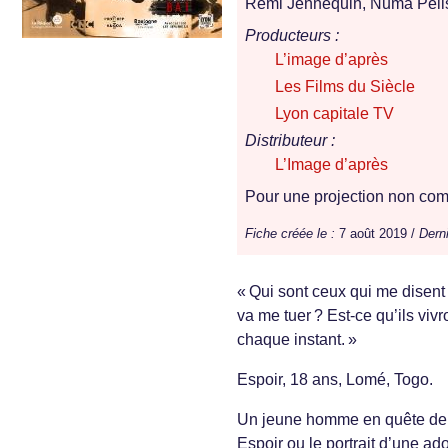
Rémi Jennequin, Numa Pelis
Producteurs :
L’image d’après
Les Films du Siècle
Lyon capitale TV
Distributeur :
L’Image d’après
Pour une projection non comm
Fiche créée le :
7 août 2019 /
Derni
« Qui sont ceux qui me disent 
va me tuer ? Est-ce qu’ils vivr
chaque instant. »
Espoir, 18 ans, Lomé, Togo.
Un jeune homme en quête de dé
Espoir ou le portrait d’une a