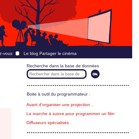
z-vous
Le blog Partager le cinéma
Recherche dans la base de données
Boite à outil du programmateur :
Avant d’organiser une projection…
La marche à suivre pour programmer un film
Diffuseurs spécialisés