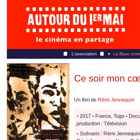
L’association
La Base ciné
Ce soir mon cœ
Un film de
Rémi Jennequin
•
2017
•
France, Togo
•
Docu
production :
Télévision
•
Scénario :
Rémi Jennequi