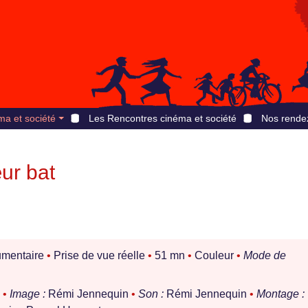
ma et société
Les Rencontres cinéma et société
Nos rende
ur bat
mentaire
•
Prise de vue réelle
•
51 mn
•
Couleur
•
Mode de
n
•
Image :
Rémi Jennequin
•
Son :
Rémi Jennequin
•
Montage :