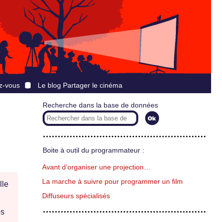
z-vous
Le blog Partager le cinéma
Recherche dans la base de données
Boite à outil du programmateur :
Avant d’organiser une projection…
La marche à suivre pour programmer un film
lle
Diffuseurs spécialisés
es