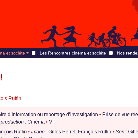
ma et société
Les Rencontres cinéma et société
Nos rende
!
ois Ruffin
e d’information ou reportage d’investigation
•
Prise de vue rée
production :
Cinéma
•
VF
ançois Ruffin
•
Image :
Gilles Perret, François Ruffin
•
Son :
Gill