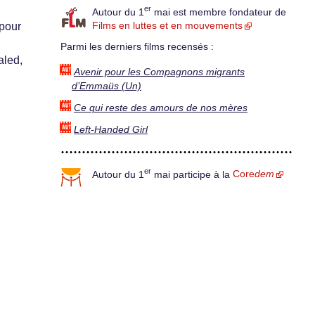
er
Autour du 1
mai est membre fondateur de
 pour
Films en luttes et en mouvements
Parmi les derniers films recensés :
aled,
Avenir pour les Compagnons migrants
d’Emmaüs (Un)
Ce qui reste des amours de nos mères
Left-Handed Girl
er
Autour du 1
mai participe à la
Core
dem