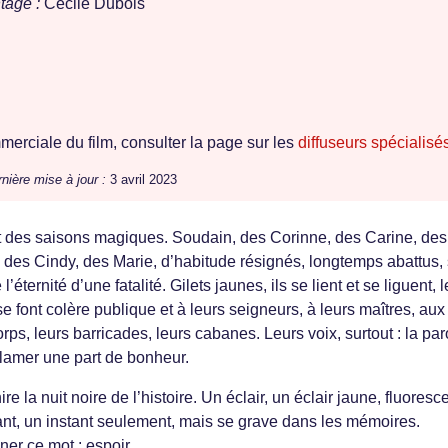
tage :
Cécile Dubois
erciale du film, consulter la page sur les
diffuseurs spécialisé
nière mise à jour :
3 avril 2023
st des saisons magiques. Soudain, des Corinne, des Carine, des
des Cindy, des Marie, d’habitude résignés, longtemps abattus,
’éternité d’une fatalité. Gilets jaunes, ils se lient et se liguent, 
 font colère publique et à leurs seigneurs, à leurs maîtres, aux
rps, leurs barricades, leurs cabanes. Leurs voix, surtout : la par
clamer une part de bonheur.
ire la nuit noire de l’histoire. Un éclair, un éclair jaune, fluoresc
nt, un instant seulement, mais se grave dans les mémoires.
nner ce mot : espoir.