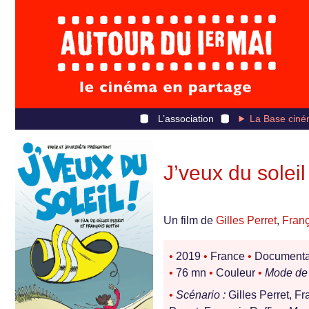
L’association
La Base ciné
J’veux du soleil 
Un film de
Gilles Perret
,
Franç
•
2019
•
France
•
Documentair
•
76 mn
•
Couleur
•
Mode de 
•
Scénario :
Gilles Perret, Fr