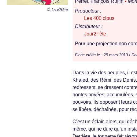
Perret, François Ruffin
•
Mon
© Jour2fête
Producteur :
Les 400 clous
Distributeur :
Jour2Fête
Pour une projection non comm
Fiche créée le :
25 mars 2019 /
Der
Dans la vie des peuples, il e
Khaled, des Rémi, des Denis, 
redressent, se dressent contre l
hontes privées, accumulées, se
pouvoirs, ils opposent leurs co
se libère, déchaînée, pour ré
C’est un éclair, alors, qui déch
même, qui ne dure qu’un insta
Derrière, le tonnerre fait réso