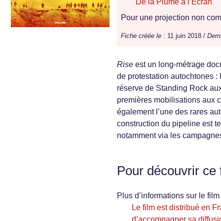
De la Plume à l’Écran
Pour une projection non comm
Fiche créée le :
11 juin 2018 /
Dern
Rise
est un long-métrage docu
de protestation autochtones :
réserve de Standing Rock aux 
premières mobilisations aux cô
également l’une des rares aut
construction du pipeline est te
notamment via les campagnes 
Pour découvrir ce 
Plus d’informations sur le film 
Le film est distribué en F
d’accompagner sa diffusi