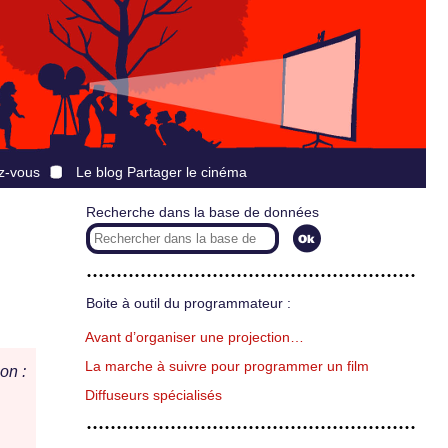
z-vous
Le blog Partager le cinéma
Recherche dans la base de données
Boite à outil du programmateur :
Avant d’organiser une projection…
La marche à suivre pour programmer un film
on :
Diffuseurs spécialisés