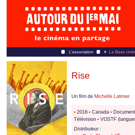
L’association
La Base ciné
Rise
Un film de
Michelle Latimer
•
2016
•
Canada
•
Document
Télévision
•
VOSTF (langues
Distributeur :