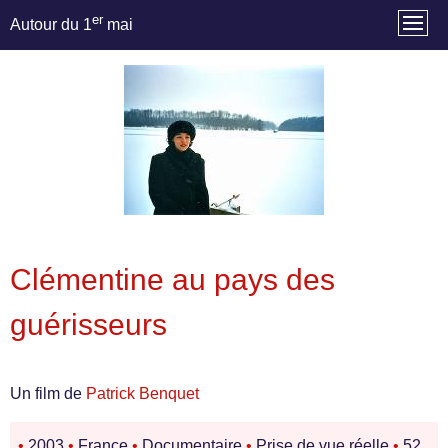
er
Autour du 1
mai
Clémentine au pays des
guérisseurs
Un film de
Patrick Benquet
•
2003
•
France
•
Documentaire
•
Prise de vue réelle
•
52