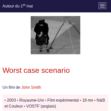
er
Autour du 1
mai
Worst case scenario
Un film de
John Smith
•
2003
•
Royaume-Uni
•
Film expérimental
•
18 mn
•
N&B
et Couleur
•
VOSTF (anglais)