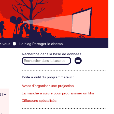
z-vous
Le blog Partager le cinéma
Recherche dans la base de données
Boite à outil du programmateur :
Avant d’organiser une projection…
La marche à suivre pour programmer un film
STF
Diffuseurs spécialisés