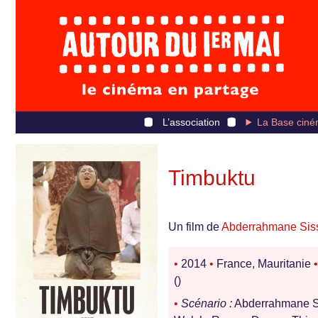
L’association
La Base ciné
Timbuktu
Un film de
Abderrahmane Sis
•
2014
•
France, Mauritanie
•
()
•
Scénario :
Abderrahmane Si