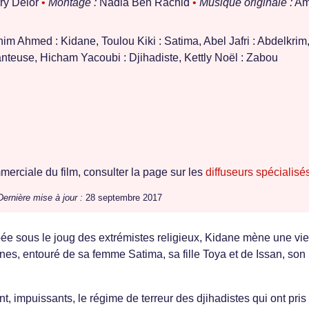
ry Delor
•
Montage :
Nadia Ben Rachid
•
Musique originale :
Am
him Ahmed : Kidane, Toulou Kiki : Satima, Abel Jafri : Abdelkrim
nteuse, Hicham Yacoubi : Djihadiste, Kettly Noël : Zabou
erciale du film, consulter la page sur les
diffuseurs spécialisé
Dernière mise à jour :
28 septembre 2017
e sous le joug des extrémistes religieux, Kidane mène une vie
nes, entouré de sa femme Satima, sa fille Toya et de Issan, son 
nt, impuissants, le régime de terreur des djihadistes qui ont pris