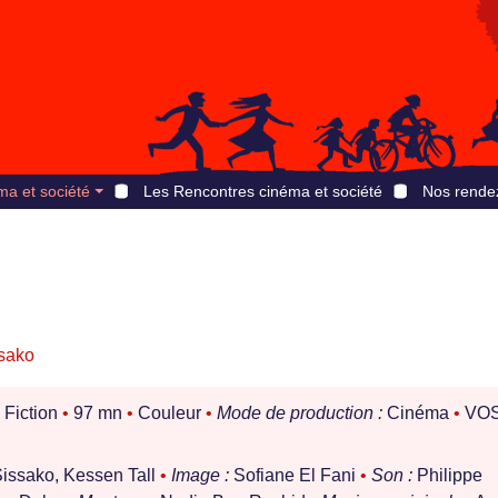
ma et société
Les Rencontres cinéma et société
Nos rende
sako
Fiction
•
97 mn
•
Couleur
•
Mode de production :
Cinéma
•
VO
ssako, Kessen Tall
•
Image :
Sofiane El Fani
•
Son :
Philippe