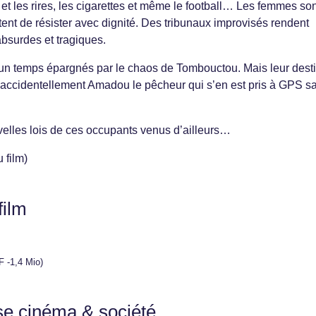
e et les rires, les cigarettes et même le football… Les femmes so
nt de résister avec dignité. Des tribunaux improvisés rendent
bsurdes et tragiques.
 un temps épargnés par le chaos de Tombouctou. Mais leur dest
 accidentellement Amadou le pêcheur qui s’en est pris à GPS s
ouvelles lois de ces occupants venus d’ailleurs…
 film)
film
F -1,4 Mio)
se cinéma & société