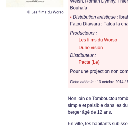
Welsh, Roman Dymny, Thier
Bouhafa
© Les films du Worso
•
Distribution artistique :
Ibra
Fatou Diawara : Fatou la cha
Producteurs :
Les films du Worso
Dune vision
Distributeur :
Pacte (Le)
Pour une projection non comm
Fiche créée le :
13 octobre 2014 /
Non loin de Tombouctou tombé
simple et paisible dans les du
berger âgé de 12 ans.
En ville, les habitants subisse