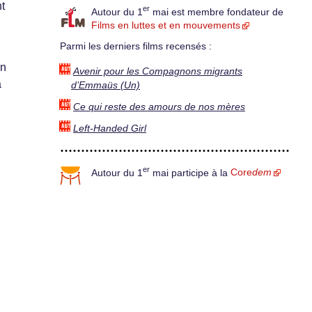
nt
er
Autour du 1
mai est membre fondateur de
Films en luttes et en mouvements
Parmi les derniers films recensés :
in
Avenir pour les Compagnons migrants
a
d’Emmaüs (Un)
Ce qui reste des amours de nos mères
Left-Handed Girl
er
Autour du 1
mai participe à la
Core
dem