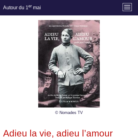
er
Autour du 1
mai
© Nomades TV
Adieu la vie, adieu l’amour