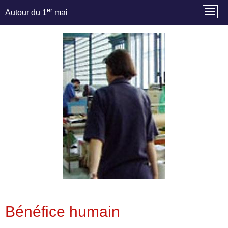
er
Autour du 1
mai
Bénéfice humain