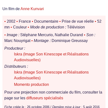
Un film de
Anne Kunvari
•
2002
•
France
•
Documentaire
•
Prise de vue réelle
•
52
mn
•
Couleur
•
Mode de production :
Télévision
•
Image :
Stéphane Mercurio, Nathalie Durand
•
Son :
Marc Nouyrigat
•
Montage :
Dominique Greussay
Producteur :
Iskra (Image Son Kinescope et Réalisations
Audiovisuelles)
Distributeurs :
Iskra (Image Son Kinescope et Réalisations
Audiovisuelles)
Momento production
Pour une projection non commerciale du film, consulter la
page sur les
diffuseurs spécialisés
Fiche créée le :
26 octobre 2006 /
Dernière mise à jour :
5 août 2016