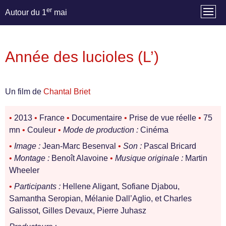
er
Autour du 1
mai
Année des lucioles (L’)
Un film de
Chantal Briet
•
2013
•
France
•
Documentaire
•
Prise de vue réelle
•
75
mn
•
Couleur
•
Mode de production :
Cinéma
•
Image :
Jean-Marc Besenval
•
Son :
Pascal Bricard
•
Montage :
Benoît Alavoine
•
Musique originale :
Martin
Wheeler
•
Participants :
Hellene Aligant, Sofiane Djabou,
Samantha Seropian, Mélanie Dall’Aglio, et Charles
Galissot, Gilles Devaux, Pierre Juhasz