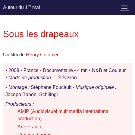
er
Autour du 1
mai
Sous les drapeaux
Un film de
Henry Colomer
•
2008
•
France
•
Documentaire
•
4 mn
•
N&B et Couleur
•
Mode de production :
Télévision
•
Montage :
Stéphane Foucault
•
Musique originale :
Jacopo Baboni-Schilingi
Producteurs :
AMIP (Audiovisuel multimedia international
production)
Arte France
L’image d’après