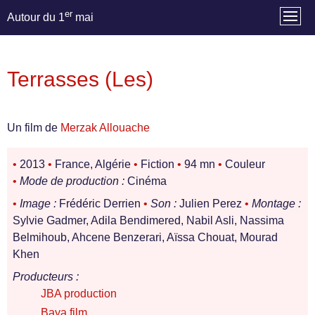
er
Autour du 1
mai
Terrasses (Les)
Un film de
Merzak Allouache
•
2013
•
France, Algérie
•
Fiction
•
94 mn
•
Couleur
•
Mode de production :
Cinéma
•
Image :
Frédéric Derrien
•
Son :
Julien Perez
•
Montage :
Sylvie Gadmer, Adila Bendimered, Nabil Asli, Nassima
Belmihoub, Ahcene Benzerari, Aïssa Chouat, Mourad
Khen
Producteurs :
JBA production
Baya film