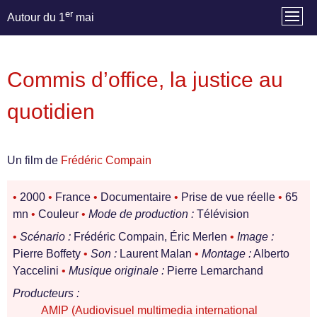
er
Autour du 1
mai
Commis d’office, la justice au
quotidien
Un film de
Frédéric Compain
•
2000
•
France
•
Documentaire
•
Prise de vue réelle
•
65
mn
•
Couleur
•
Mode de production :
Télévision
•
Scénario :
Frédéric Compain, Éric Merlen
•
Image :
Pierre Boffety
•
Son :
Laurent Malan
•
Montage :
Alberto
Yaccelini
•
Musique originale :
Pierre Lemarchand
Producteurs :
AMIP (Audiovisuel multimedia international