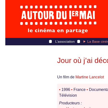
L’association
La Base ciné
Jour où j’ai dé
Un film de
Martine Lancelot
•
1996
•
France
•
Documenta
Télévision
Producteurs :