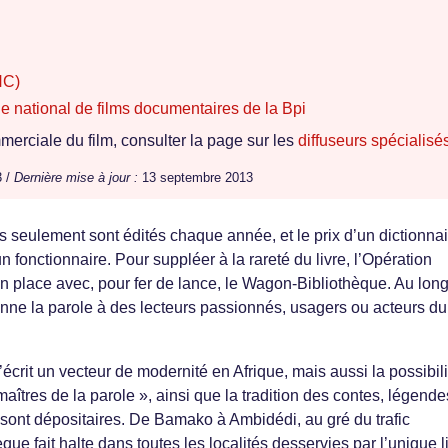
NC)
e national de films documentaires de la Bpi
erciale du film, consulter la page sur les
diffuseurs spécialisé
3 /
Dernière mise à jour :
13 septembre 2013
es seulement sont édités chaque année, et le prix d’un dictionna
 fonctionnaire. Pour suppléer à la rareté du livre, l’Opération
n place avec, pour fer de lance, le Wagon-Bibliothèque. Au lon
nne la parole à des lecteurs passionnés, usagers ou acteurs du
’écrit un vecteur de modernité en Afrique, mais aussi la possibil
 maîtres de la parole », ainsi que la tradition des contes, légende
sont dépositaires. De Bamako à Ambidédi, au gré du trafic
que fait halte dans toutes les localités desservies par l’unique 