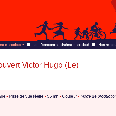
ma et société
Les Rencontres cinéma et société
Nos rende
couvert Victor Hugo (Le)
ire
•
Prise de vue réelle
•
55 mn
•
Couleur
•
Mode de production