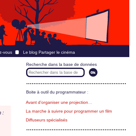
z-vous
Le blog Partager le cinéma
Recherche dans la base de données
Boite à outil du programmateur :
Avant d’organiser une projection…
La marche à suivre pour programmer un film
 :
Diffuseurs spécialisés