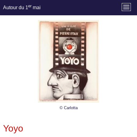
er
Autour du 1
mai
© Carlotta
Yoyo