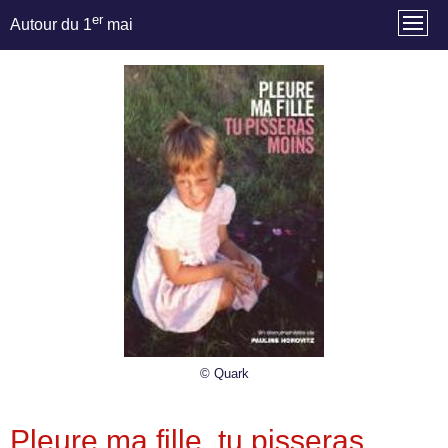
er
Autour du 1
mai
© Quark
Pleure ma fille, tu pisseras