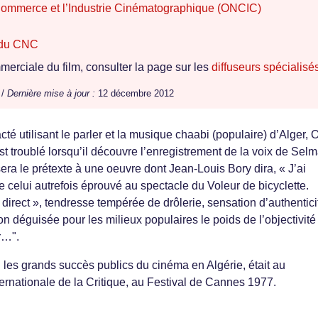
 Commerce et l’Industrie Cinématographique (ONCIC)
e du CNC
erciale du film, consulter la page sur les
diffuseurs spécialisé
 /
Dernière mise à jour :
12 décembre 2012
cté utilisant le parler et la musique chaabi (populaire) d’Alger, 
t troublé lorsqu’il découvre l’enregistrement de la voix de Selm
a le prétexte à une oeuvre dont Jean-Louis Bory dira, « J’ai
celui autrefois éprouvé au spectacle du Voleur de bicyclette.
direct », tendresse tempérée de drôlerie, sensation d’authentici
on déguisée pour les milieux populaires le poids de l’objectivité 
ir…".
i les grands succès publics du cinéma en Algérie, était au
rnationale de la Critique, au Festival de Cannes 1977.