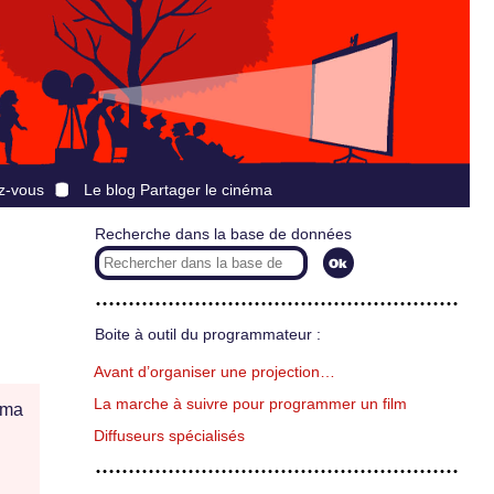
z-vous
Le blog Partager le cinéma
Recherche dans la base de données
Boite à outil du programmateur :
Avant d’organiser une projection…
La marche à suivre pour programmer un film
éma
Diffuseurs spécialisés