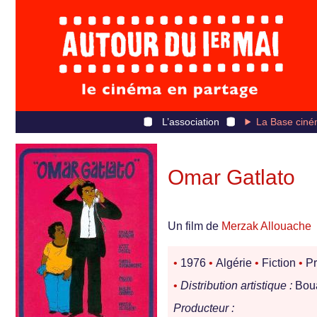
L’association
La Base ciné
Omar Gatlato
Un film de
Merzak Allouache
•
1976
•
Algérie
•
Fiction
•
Pr
•
Distribution artistique :
Boua
Producteur :